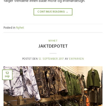
følger trendene innen både mote og interiørdesign.
CONTINUE READING
→
Posted in
Nyhet
NYHET
JAKTDEPOTET
POSTET DEN
12. SEPTEMBER 2017
AV
EIKPARKEN
12
sep