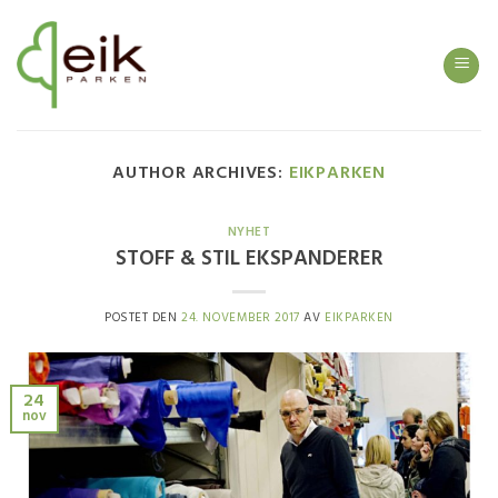
Skip
to
content
AUTHOR ARCHIVES:
EIKPARKEN
NYHET
STOFF & STIL EKSPANDERER
POSTET DEN
24. NOVEMBER 2017
AV
EIKPARKEN
24
nov